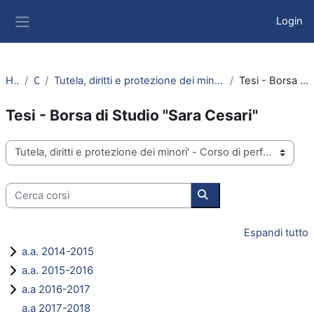
Vai al contenuto principale
Login
Pannello laterale
Home
Corsi
Tutela, diritti e protezione dei minori' - Corso di perfezionamento - a.a. 2022/2023
Tesi - Borsa di Studio "Sara Cesari"
Tesi - Borsa di Studio "Sara Cesari"
Categorie di corso
Cerca corsi
Cerca corsi
Espandi tutto
a.a. 2014-2015
a.a. 2015-2016
a.a 2016-2017
a.a 2017-2018