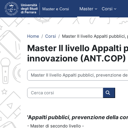
Vai al contenuto principale
Master
Corsi
Home
Corsi
Master II livello Appalti pubblic
Master II livello Appalti
innovazione (ANT.COP)
Categorie di corso
Cerca corsi
Cerca cor
'A
ppalti pubblici, prevenzione della co
- Master di secondo livello -