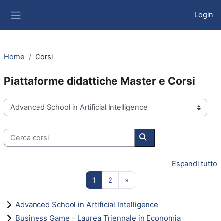
Vai al contenuto principale
Login
Pannello laterale
Home
Corsi
Piattaforme didattiche Master e Corsi
Categorie di corso
Cerca corsi
Cerca corsi
Espandi tutto
Pagina 1
Pagina 2
Pagina successiva
1
2
»
Advanced School in Artificial Intelligence
Business Game – Laurea Triennale in Economia