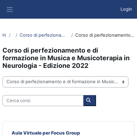
Vai al contenuto principale
Login
Pannello laterale
Home
Corsi
Corso di perfezionamento e di formazione in Musica e Musicoterapia in Neurologia
Corso di perfezionamento e di formazione in Musica e Musicoterapia in Neurologia - Edizione 2022
Corso di perfezionamento e di
formazione in Musica e Musicoterapia in
Neurologia - Edizione 2022
Categorie di corso
Cerca corsi
Cerca corsi
Aula Virtuale per Focus Group