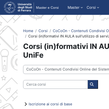
Vai al contenuto principale
Master
Corsi
Home
Corsi
CoCoOn - Contenuti Condivisi On
Corsi (in)formativi IN AULA sull'utilizzo di serv
Corsi (in)formativi IN AU
UniFe
Categorie di corso
Cerca corsi
Cerca cor
Iscrizione ai corsi di base