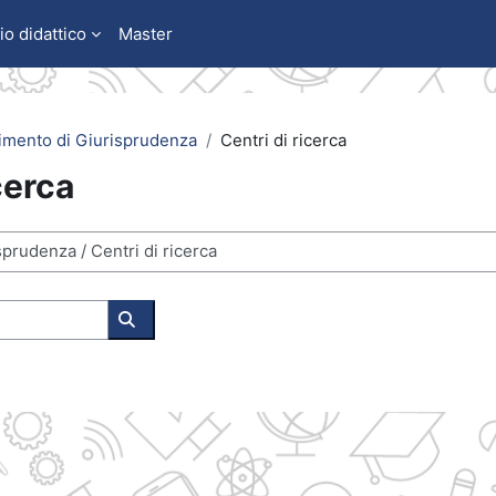
io didattico
Master
imento di Giurisprudenza
Centri di ricerca
cerca
Cerca corsi