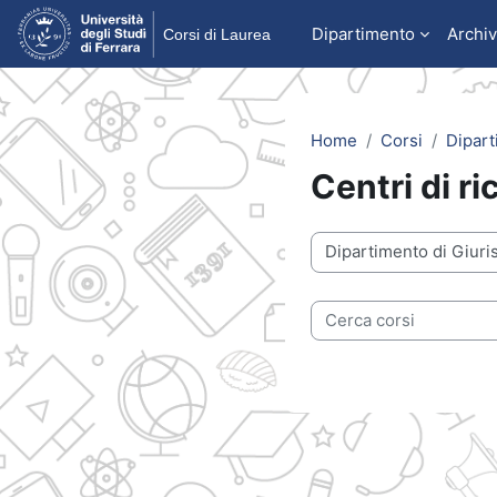
Vai al contenuto principale
Dipartimento
Archiv
Home
Corsi
Dipart
Centri di ri
Categorie di corso
Cerca corsi