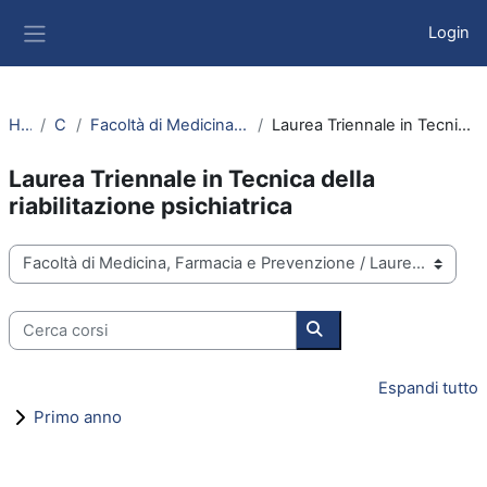
Vai al contenuto principale
Login
Pannello laterale
Home
Corsi
Facoltà di Medicina, Farmacia e Prevenzione
Laurea Triennale in Tecnica della riabilitazione psichiatrica
Laurea Triennale in Tecnica della
riabilitazione psichiatrica
Categorie di corso
Cerca corsi
Cerca corsi
Espandi tutto
Primo anno