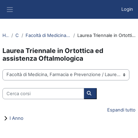
Vai al contenuto principale
Login
Pannello laterale
Home
Corsi
Facoltà di Medicina, Farmacia e Prevenzione
Laurea Triennale in Ortottica ed assistenza Oftalmologica
Laurea Triennale in Ortottica ed
assistenza Oftalmologica
Categorie di corso
Cerca corsi
Cerca corsi
Espandi tutto
I Anno