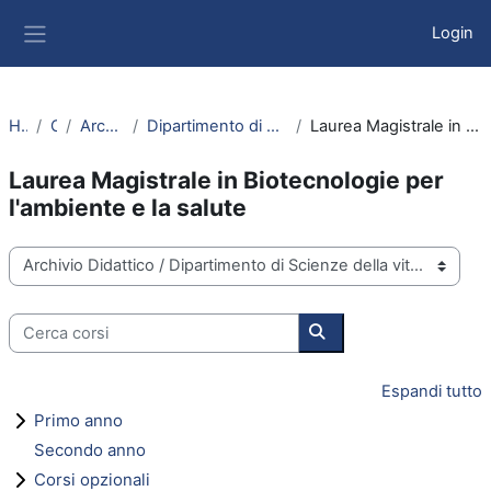
Vai al contenuto principale
Login
Pannello laterale
Home
Corsi
Archivio Didattico
Dipartimento di Scienze della vita e Biotecnologie
Laurea Magistrale in Biotecnologie per l'ambiente e la salute
Laurea Magistrale in Biotecnologie per
l'ambiente e la salute
Categorie di corso
Cerca corsi
Cerca corsi
Espandi tutto
Primo anno
Secondo anno
Corsi opzionali