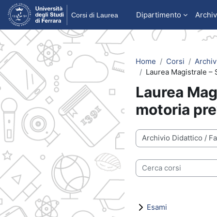
Vai al contenuto principale
Dipartimento
Archiv
Home
Corsi
Archiv
Laurea Magistrale – S
Laurea Magi
motoria pre
Categorie di corso
Cerca corsi
Esami