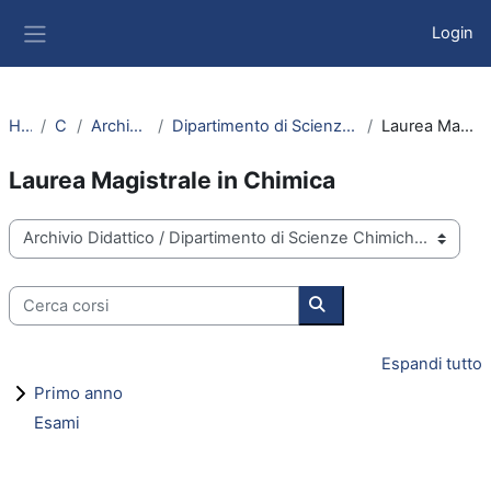
Vai al contenuto principale
Login
Pannello laterale
Home
Corsi
Archivio Didattico
Dipartimento di Scienze Chimiche e Farmaceutiche
Laurea Magistrale in Chimica
Laurea Magistrale in Chimica
Categorie di corso
Cerca corsi
Cerca corsi
Espandi tutto
Primo anno
Esami