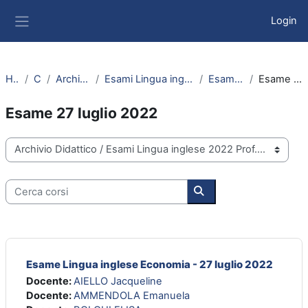
Vai al contenuto principale
Login
Pannello laterale
Home
Corsi
Archivio Didattico
Esami Lingua inglese 2022 Prof.ssa Aiello
Esami luglio 2022
Esame 27 luglio 2022
Esame 27 luglio 2022
Categorie di corso
Cerca corsi
Cerca corsi
Esame Lingua inglese Economia - 27 luglio 2022
Docente:
AIELLO Jacqueline
Docente:
AMMENDOLA Emanuela