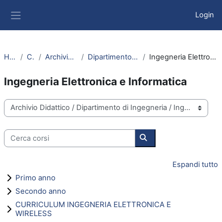
Vai al contenuto principale
Login
Pannello laterale
Home
Corsi
Archivio Didattico
Dipartimento di Ingegneria
Ingegneria Elettronica e Informatica
Ingegneria Elettronica e Informatica
Categorie di corso
Cerca corsi
Cerca corsi
Espandi tutto
Primo anno
Secondo anno
CURRICULUM INGEGNERIA ELETTRONICA E
WIRELESS