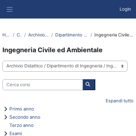
Vai al contenuto principale
Login
Pannello laterale
Home
Corsi
Archivio Didattico
Dipartimento di Ingegneria
Ingegneria Civile ed Ambientale
Ingegneria Civile ed Ambientale
Categorie di corso
Cerca corsi
Cerca corsi
Espandi tutto
Primo anno
Secondo anno
Terzo anno
Esami