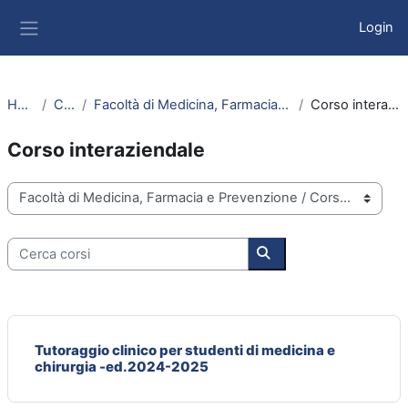
Vai al contenuto principale
Login
Pannello laterale
Home
Corsi
Facoltà di Medicina, Farmacia e Prevenzione
Corso interaziendale
Corso interaziendale
Categorie di corso
Cerca corsi
Cerca corsi
Tutoraggio clinico per studenti di medicina e
chirurgia -ed.2024-2025