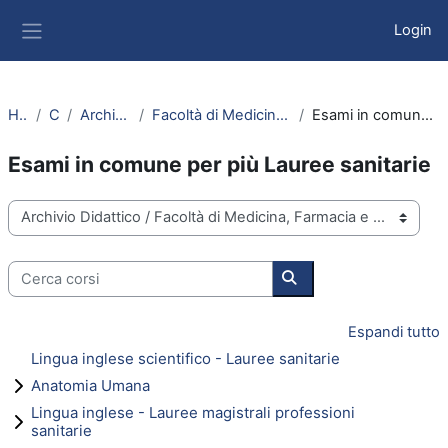
Vai al contenuto principale
Login
Pannello laterale
Home
Corsi
Archivio Didattico
Facoltà di Medicina, Farmacia e Prevenzione
Esami in comune per più Lauree sanitarie
Esami in comune per più Lauree sanitarie
Categorie di corso
Cerca corsi
Cerca corsi
Espandi tutto
Lingua inglese scientifico - Lauree sanitarie
Anatomia Umana
Lingua inglese - Lauree magistrali professioni
sanitarie