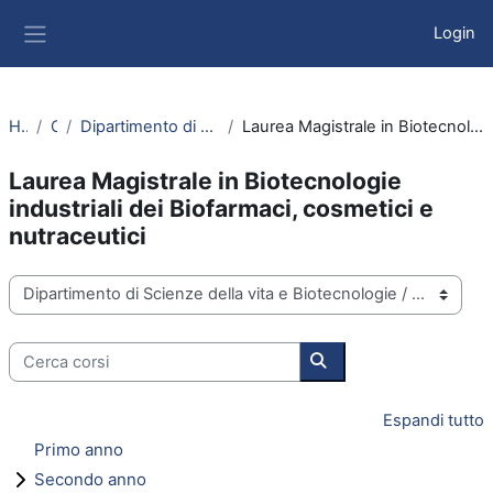
Vai al contenuto principale
Login
Pannello laterale
Home
Corsi
Dipartimento di Scienze della vita e Biotecnologie
Laurea Magistrale in Biotecnologie industriali dei Biofarmaci, cosmetici e nutraceutici
Laurea Magistrale in Biotecnologie
industriali dei Biofarmaci, cosmetici e
nutraceutici
Categorie di corso
Cerca corsi
Cerca corsi
Espandi tutto
Primo anno
Secondo anno